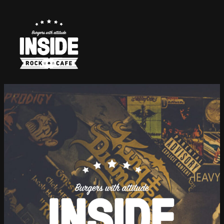
Hopp
til
innhold